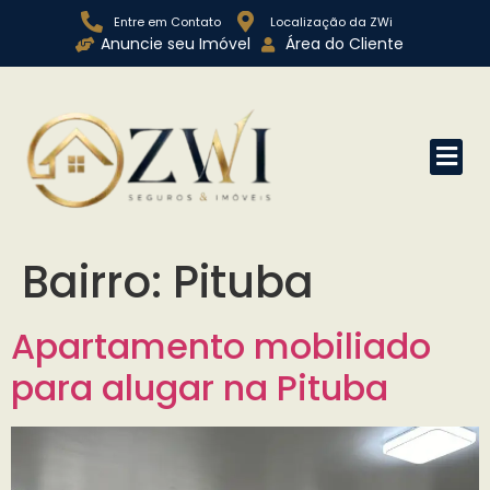
Entre em Contato
Localização da ZWi
Anuncie seu Imóvel
Área do Cliente
Bairro:
Pituba
Apartamento mobiliado
para alugar na Pituba