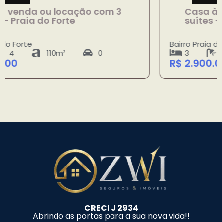
Casa à venda ou locação com 3
suítes – Praia do Forte
Bairro Praia do Forte
3
4
110m²
0
R$ 2.900.000,00
CRECI J 2934
Abrindo as portas para a sua nova vida!!