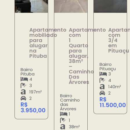
Apartamento
Apartamento
Aparta
mobiliado
com
com
para
1
3/4
alugar
Quarto
em
na
para
Pituaçu
Pituba
alugar,
38m²
Bairro
–
Pituaçu
Bairro
Caminho
Pituba
3
Das
4
4
Árvores
3
140m²
197m²
2
Bairro
2
R$
Caminho
R$
11.500,00
das
Árvores
3.950,00
1
1
38m²