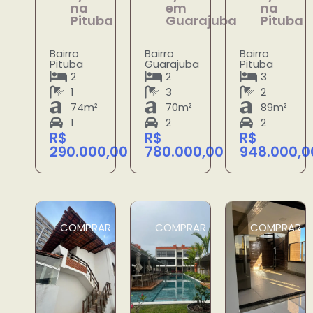
na
em
na
Pituba
Guarajuba
Pituba
Bairro
Bairro
Bairro
Pituba
Guarajuba
Pituba
2
2
3
1
3
2
74m²
70m²
89m²
1
2
2
R$
R$
R$
290.000,00
780.000,00
948.000,0
COMPRAR
COMPRAR
COMPRAR