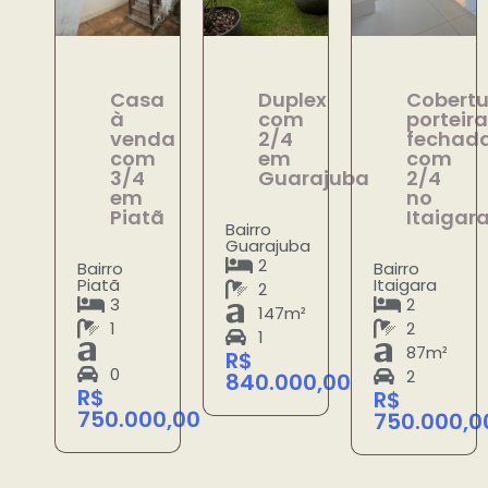
Casa
Duplex
Cobertu
à
com
porteira
venda
2/4
fechad
com
em
com
3/4
Guarajuba
2/4
em
no
Piatã
Itaigar
Bairro
Guarajuba
2
Bairro
Bairro
Piatã
Itaigara
2
3
2
147m²
1
2
1
87m²
R$
0
2
840.000,00
R$
R$
750.000,00
750.000,0