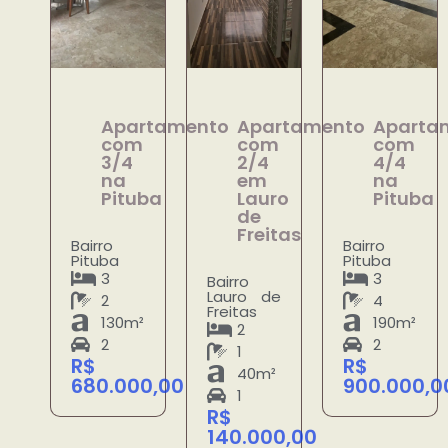
Apartamento
Apartamento
Aparta
com
com
com
3/4
2/4
4/4
na
em
na
Pituba
Lauro
Pituba
de
Freitas
Bairro
Bairro
Pituba
Pituba
3
3
Bairro
Lauro de
2
4
Freitas
130m²
190m²
2
2
2
1
R$
R$
40m²
680.000,00
900.000,0
1
R$
140.000,00