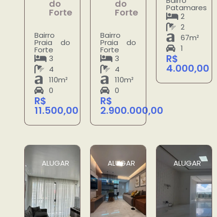
Bairro
do
do
Patamares
Forte
Forte
2
2
Bairro
Bairro
67m²
Praia do
Praia do
1
Forte
Forte
R$
3
3
4.000,00
4
4
110m²
110m²
0
0
R$
R$
11.500,00
2.900.000,00
ALUGAR
ALUGAR
ALUGAR