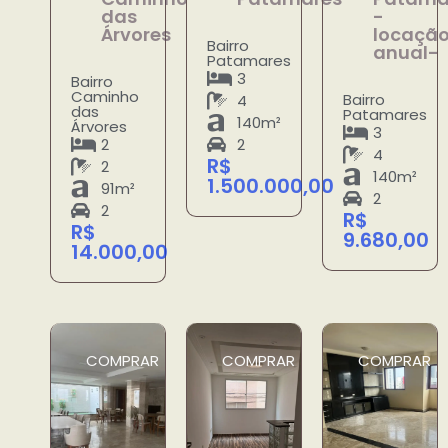
das
-
Árvores
locaçã
Bairro
anual-
Patamares
3
Bairro
Caminho
Bairro
4
das
Patamares
140m²
Árvores
3
2
2
4
R$
2
140m²
1.500.000,00
91m²
2
2
R$
R$
9.680,00
14.000,00
COMPRAR
COMPRAR
COMPRAR