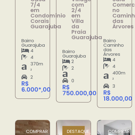
7/4
com
Comerc
em
2/4
no
Condomínio
em
Caminh
Corais
Villa
das
Guarajuba
da
Árvores
Praia
Guarajuba
Bairro
Bairro
Guarajuba
Caminho
das
4
Bairro
Árvores
Guarajuba
4
4
2
370m
4
2
²
400m
2
²
0
R$
R$
3
6.000*,00
R$
750.000,00
18.000,00
COMPRAR
DESTAQUE
COMPRAR