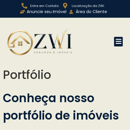
Entre em Contato
Localização da ZWi
Anuncie seu Imóvel
Área do Cliente
Portfólio
Conheça nosso
portfólio de imóveis