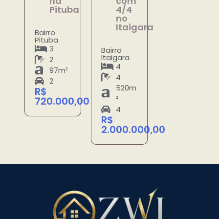
na
com
Pituba
4/4
no
Itaigara
Bairro
Pituba
3
Bairro
Itaigara
2
4
97m²
4
2
520m
R$
²
720.000,00
4
R$
2.000.000,00