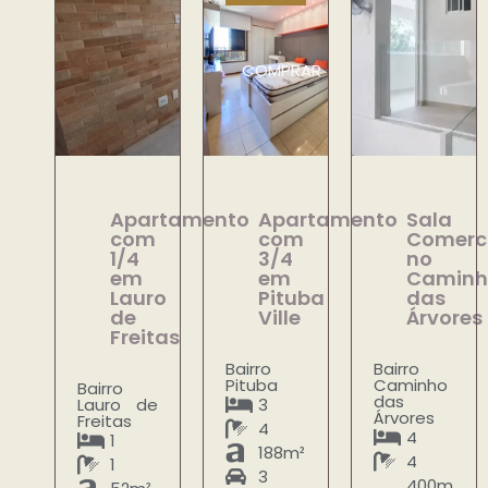
COMPRAR
Apartamento
Apartamento
Sala
com
com
Comerc
1/4
3/4
no
em
em
Caminh
Lauro
Pituba
das
de
Ville
Árvores
Freitas
Bairro
Bairro
Pituba
Caminho
Bairro
das
Lauro de
3
Árvores
Freitas
4
4
1
188m²
4
1
3
400m