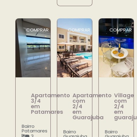
COMPRAR
COMPRAR
COMPRAR
Apartamento
Apartamento
Village
3/4
com
com
em
2/4
2/4
Patamares
em
em
Guarajuba
guaraj
Bairro
Patamares
Bairro
Bairro
3
Guarajuba
Guarajuba